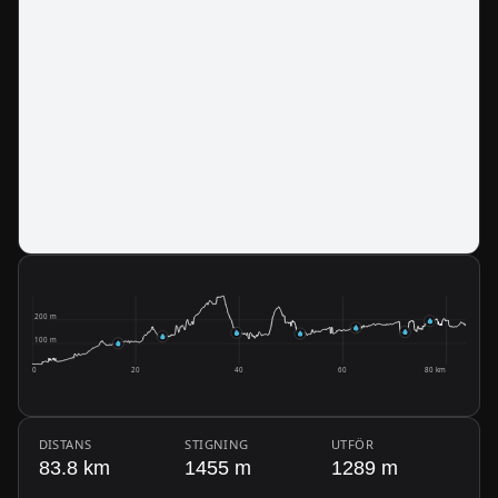
200 m
100 m
0
20
40
60
80 km
DISTANS
STIGNING
UTFÖR
83.8 km
1455 m
1289 m