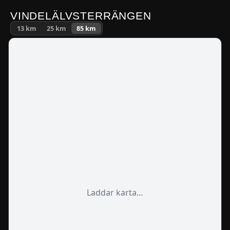
VINDELÄLVSTERRÄNGEN
13
km
25
km
85
km
Laddar karta…